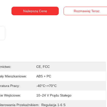
Najlepszą Cenę
Rozmawiaj Teraz.
nictwo:
CE, FCC
ały Mieszkaniowe:
ABS + PC
atura Pracy:
-40°C~+70°C
ie Wejściowe:
10–24 V Prądu Stałego
terowania Przekaźnikiem:
Regulacja 1-6 S