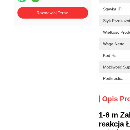
Stawka IP:
Rozmawiaj Teraz.
Styk Przekaźni
Wielkość Prod
Waga Netto:
Kod Hs:
Możliwość Sup
Podkreślić:
Opis Pr
1-6 m Z
reakcja 