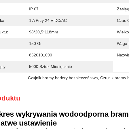
IP 67
Zasię
ka:
1 A Przy 24 V DC/AC
Czas 
uktu:
98*20,5*118mm
Wielk
150 Gr
Waga B
8526101090
Nazwi
ply:
5000 Sztuk Miesięcznie
Czujnik bramy bariery bezpieczeństwa
, 
Czujnik bramy b
oduktu
akres wykrywania wodoodporna bram
Łatwe ustawienie