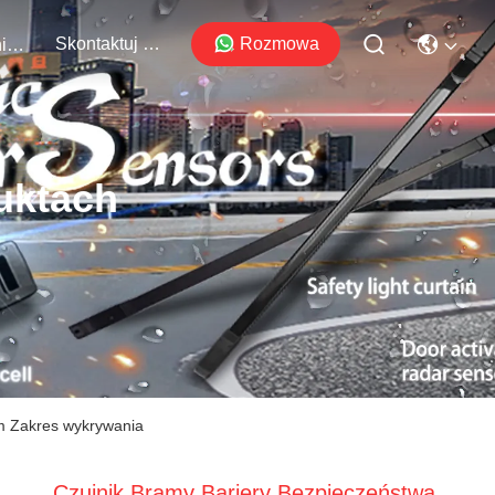
Skontaktuj Się Z Nami
Rozmowa
Wydarzenia
uktach
6m Zakres wykrywania
Czujnik Bramy Bariery Bezpieczeństwa