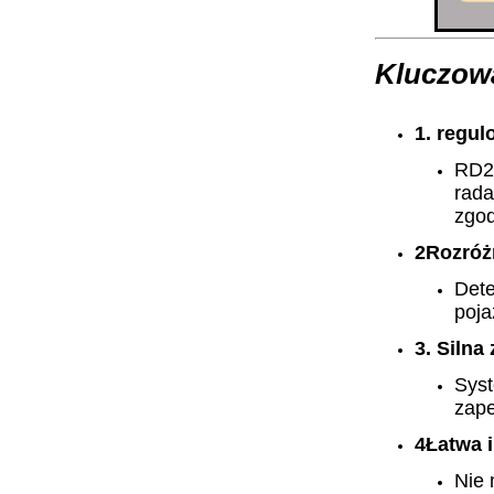
Kluczow
1. regu
RD24
rada
zgod
2Rozróż
Det
poja
3. Silna
Syst
zape
4Łatwa i
Nie 