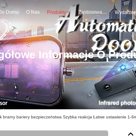
Do Domu
O Nas
Zastosowanie
Produkty
gółowe Informacje O Prod
ik bramy bariery bezpieczeństwa Szybka reakcja Łatwe ustawienie 1-