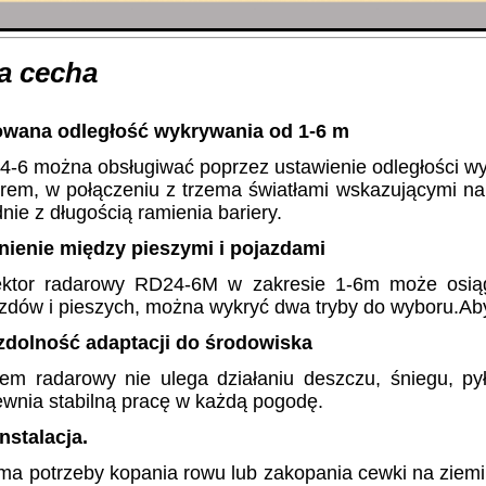
a cecha
lowana odległość wykrywania od 1-6 m
-6 można obsługiwać poprzez ustawienie odległości wyk
rem, w połączeniu z trzema światłami wskazującymi n
nie z długością ramienia bariery.
nienie między pieszymi i pojazdami
ektor radarowy RD24-6M w zakresie 1-6m może osiągn
zdów i pieszych, można wykryć dwa tryby do wyboru.Aby
 zdolność adaptacji do środowiska
em radarowy nie ulega działaniu deszczu, śniegu, p
wnia stabilną pracę w każdą pogodę.
nstalacja.
ma potrzeby kopania rowu lub zakopania cewki na ziemi, p