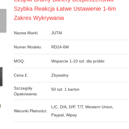
Szybka Reakcja Łatwe Ustawienie 1-6m
Zakres Wykrywania
Nazwa Marki:
JUTAI
Numer Modelu:
RD24-6M
MOQ:
Wsparcie 1-10 szt. dla próbki
Cena £:
Zbywalny
Szczegóły
50 szt. 1 karton
Opakowania:
L/C, D/A, D/P, T/T, Western Union,
Warunki Płatności:
Paypal, Alipay