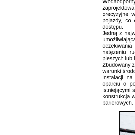
Wodaodporny 
zaprojektowa
precyzyjne 
pojazdy, co
dostępu.
Jedną z najw
umożliwiają
oczekiwania 
natężeniu r
pieszych lub
Zbudowany z 
warunki środo
instalacji n
oparciu o po
istniejącymi
konstrukcja 
barierowych.