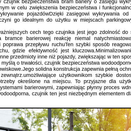
czujnik bezpieczeństwa bram bariery o zasięgu wykr
nym w celu zwiększenia bezpieczeństwa i funkcjonaln
wykrywanie pojazdówDzięki zasięgowi wykrywania od 
 czyni go idealnym do użytku w miejscach parkingow
ażniejszych cech tego czujnika jest jego zdolność do s
ca bramce barierowej reakcję niemal natychmiasto
i poprawa przepływu ruchuTen szybki sposób reagowa
uchu, gdzie efektywność jest kluczowa.Minimalizowa
 inne przedmioty inne niż pojazdy, zwiększając w ten s
myślą o trwałości, czujnik bezpieczeństwa wodoodpornej
wiskowe.Jego solidna konstrukcja zapewnia pełną ochron
a zewnątrz.umożliwiające użytkownikom szybkie dost
trzeby określone na miejscu. To przyjazne dla użytk
 systemami barierowymi, zapewniając płynny proces wdr
wodoodporna, czujnik ten jest niezbędnym elementem d