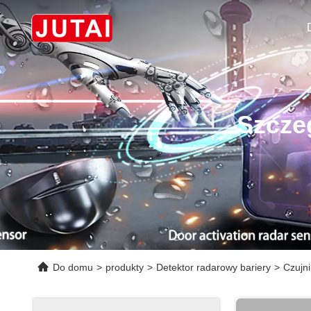
Szcze
Do domu
>
produkty
>
Detektor radarowy bariery
>
Czujn