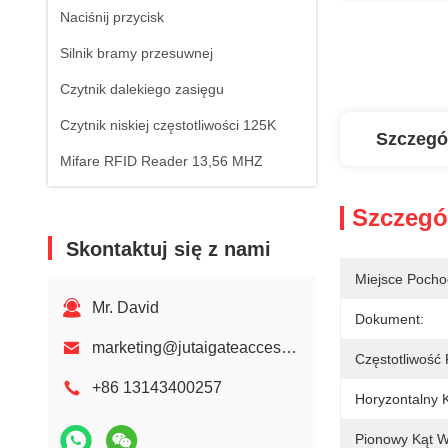
Naciśnij przycisk
Silnik bramy przesuwnej
Czytnik dalekiego zasięgu
Czytnik niskiej częstotliwości 125K
Szczegó
Mifare RFID Reader 13,56 MHZ
Szczegó
Skontaktuj się z nami
Miejsce Pocho
Mr. David
Dokument:
marketing@jutaigateaccess.com
Częstotliwość
+86 13143400257
Horyzontalny 
Pionowy Kąt W