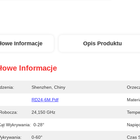
łowe Informacje
Opis Produktu
łowe Informacje
dzenia:
Shenzhen, Chiny
Orzecz
RD24-6M.pdf
Materi
 Robocza:
24,150 GHz
Temper
Kąt Wykrywania:
0-28°
Napięc
ykrywania:
0-60°
Czas S