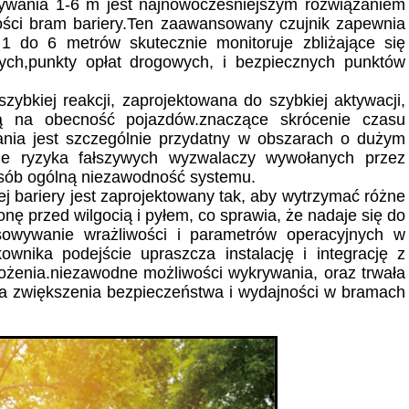
ywania 1-6 m jest najnowocześniejszym rozwiązaniem
ości bram bariery.Ten zaawansowany czujnik zapewnia
1 do 6 metrów skutecznie monitoruje zbliżające się
ych,punkty opłat drogowych, i bezpiecznych punktów
zybkiej reakcji, zaprojektowana do szybkiej aktywacji,
wą na obecność pojazdów.znaczące skrócenie czasu
nia jest szczególnie przydatny w obszarach o dużym
nie ryzyka fałszywych wyzwalaczy wywołanych przez
posób ogólną niezawodność systemu.
 bariery jest zaprojektowany tak, aby wytrzymać różne
ę przed wilgocią i pyłem, co sprawia, że nadaje się do
osowywanie wrażliwości i parametrów operacyjnych w
ownika podejście upraszcza instalację i integrację z
ożenia.niezawodne możliwości wykrywania, oraz trwała
la zwiększenia bezpieczeństwa i wydajności w bramach