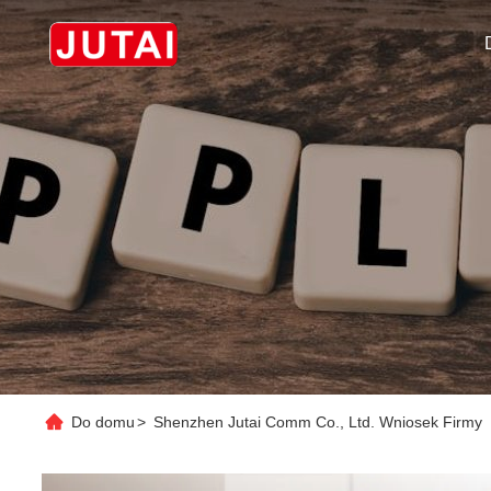
Do domu
>
Shenzhen Jutai Comm Co., Ltd. Wniosek Firmy