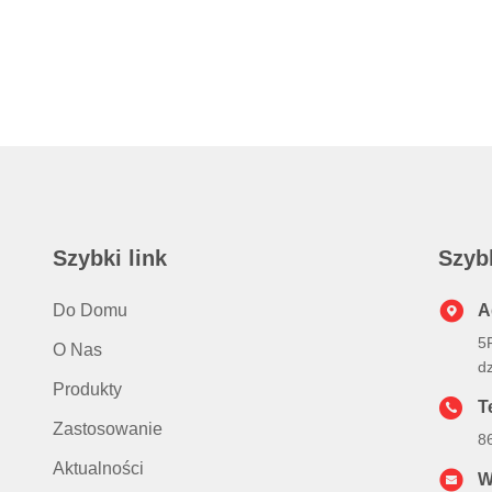
Szybki link
Szyb
Do Domu
A
5
O Nas
d
Produkty
Te
Zastosowanie
8
Aktualności
W