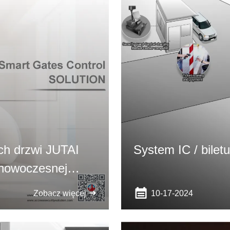
ch drzwi JUTAI
System IC / bilet
 nowoczesnej
10-17-2024
Zobacz więcej