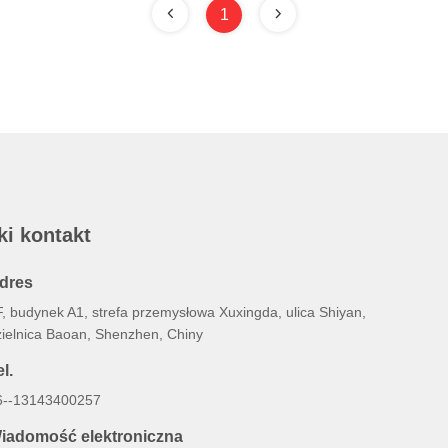
1
ki kontakt
dres
F, budynek A1, strefa przemysłowa Xuxingda, ulica Shiyan,
zielnica Baoan, Shenzhen, Chiny
l.
6--13143400257
iadomość elektroniczna