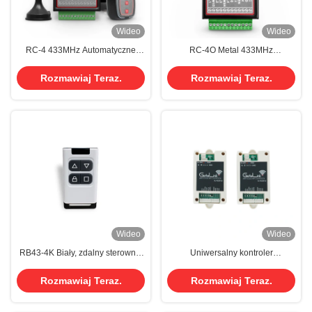
Wideo
Wideo
RC-4 433MHz Automatyczne
RC-4O Metal 433MHz
bramki odbiornika 30 M Stabilna
Automatyczny bramkowy
odległość
odbiornik zdalnego sterowania
Rozmawiaj Teraz.
Rozmawiaj Teraz.
Wideo
Wideo
RB43-4K Biały, zdalny sterownik
Uniwersalny kontroler
bramy 433MHz Otwórz, zamknij,
przekaźnika bramy WiFi o niskim
zatrzymaj, zamknij 30m
zużyciu energii, bezprzewodowe
Rozmawiaj Teraz.
Rozmawiaj Teraz.
inteligentne sterowanie,
niestandardowe zasady dostępu