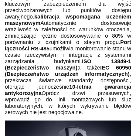
kluczowym zabezpieczeniem dla wyjść
przeciwpożarowych lub punktów dostępu
awaryjnego.
kalibracja wspomagana uczeniem
maszynowym
Automatycznie dostosowuje
wrażliwość w zależności od warunków otoczenia,
zmniejszając ręczne dostosowywanie o 80% w
porównaniu z czujnikami o stałym progu.
Port
łączności RS-485
umożliwia monitorowanie stanu w
czasie rzeczywistym i integrację z systemami
zarządzania budynkami.
ISO 13849-1
(Bezpieczeństwo maszyn)
a także
IEC 60950
(Bezpieczeństwo urządzeń informatycznych)
,
przekracza światowe standardy dostępności,
oferując jednocześnie
10-letnia gwarancja
antykorozyjna
Oprócz drzwi przesuwnych,
wprowadź go do linii montażowych lub śluz
laboratoryjnych, w których wykrywanie błędów
zerowych nie jest negocjowalne.