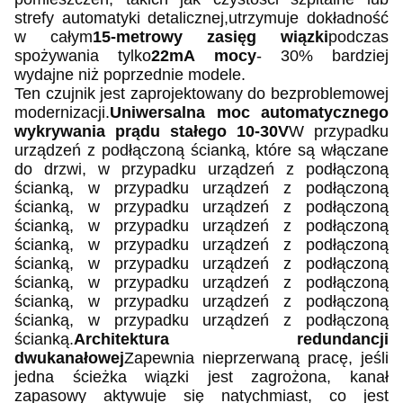
strefy automatyki detalicznej,utrzymuje dokładność
w całym
15-metrowy zasięg wiązki
podczas
spożywania tylko
22mA mocy
- 30% bardziej
wydajne niż poprzednie modele.
Ten czujnik jest zaprojektowany do bezproblemowej
modernizacji.
Uniwersalna moc automatycznego
wykrywania prądu stałego 10-30V
W przypadku
urządzeń z podłączoną ścianką, które są włączane
do drzwi, w przypadku urządzeń z podłączoną
ścianką, w przypadku urządzeń z podłączoną
ścianką, w przypadku urządzeń z podłączoną
ścianką, w przypadku urządzeń z podłączoną
ścianką, w przypadku urządzeń z podłączoną
ścianką, w przypadku urządzeń z podłączoną
ścianką, w przypadku urządzeń z podłączoną
ścianką, w przypadku urządzeń z podłączoną
ścianką, w przypadku urządzeń z podłączoną
ścianką.
Architektura redundancji
dwukanałowej
Zapewnia nieprzerwaną pracę, jeśli
jedna ścieżka wiązki jest zagrożona, kanał
zapasowy aktywuje się natychmiast, co jest