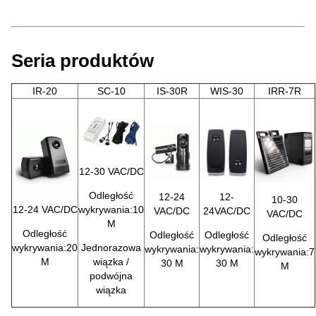
Seria produktów
IR-20
SC-10
IS-30R
WIS-30
IRR-7R
12-30 VAC/DC
Odległość
12-24
12-
10-30
12-24 VAC/DC
wykrywania:10
VAC/DC
24VAC/DC
VAC/DC
M
Odległość
Odległość
Odległość
Odległość
wykrywania:20
Jednorazowa
wykrywania:
wykrywania:
wykrywania:7
M
wiązka /
30 M
30 M
M
podwójna
wiązka