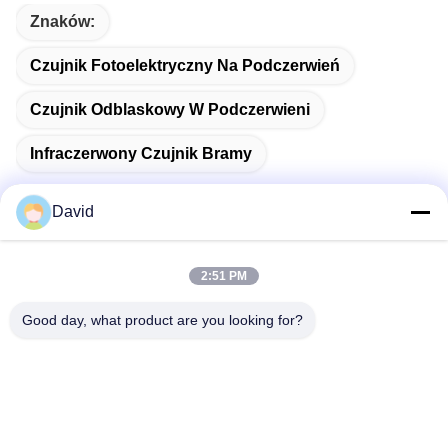
Znaków:
Czujnik Fotoelektryczny Na Podczerwień
Czujnik Odblaskowy W Podczerwieni
Infraczerwony Czujnik Bramy
David
Szybki kontakt
2:51 PM
Good day, what product are you looking for?
Adres
5F, budynek A1, strefa przemysłowa Xuxingda, ulica Shiyan,
dzielnica Baoan, Shenzhen, Chiny
Tel.
86--13143400257