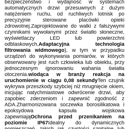
bezpieczeństwo i wydajność w systemach
automatycznych drzwi przesuwnych z dużym
natężeniem ruchu, od ruchliwych lotnisk po
precyzyjnie sterowane placówki opieki
zdrowotnej.Zaprojektowane do walki z fałszywymi
czynnikami wywołanymi przez światło słoneczne,
wyświetlaczy LED lub powierzchni
odblaskowych,
Adaptacyjna technologia
filtrowania widmowego
), w tym w przypadku
urządzeń do wykonywania pomiarów, w których
obserwowany jest ruch człowieka lub obiektu, przy
jednoczesnym ignorowaniu wahania światła
otoczenia.
wiodąca w branży reakcja na
uruchomienie w ciągu 0,08 sekundy
Ten czujnik
wykrywa przeszkody szybciej niż mrugnięcie okiem,
inicjując natychmiastowe odwrócenie drzwi, aby
zapobiec zderzeniom i zapewnić zgodność z
ADA.Zharmonizowana soczewka borosilikatowa i
epoksydowa kapsuła wojskowa
zapewniają
Ochrona przed przenikaniem na
poziomie IP67
Idealny do dynamicznych
pomieszczeń, takich jak czystości szpitalne lub