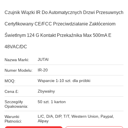
Czujnik Wiązki IR Do Automatycznych Drzwi Przesuwnych
Certyfikowany CE/FCC Przeciwdziałanie Zakłóceniom
Świetlnym 124 G Kontakt Przekaźnika Max 500mA E
48VAC/DC
JUTAI
Nazwa Marki:
IR-20
Numer Modelu:
Wsparcie 1-10 szt. dla próbki
MOQ:
Zbywalny
Cena £:
Szczegóły
50 szt. 1 karton
Opakowania:
L/C, D/A, D/P, T/T, Western Union, Paypal,
Warunki
Alipay
Płatności: