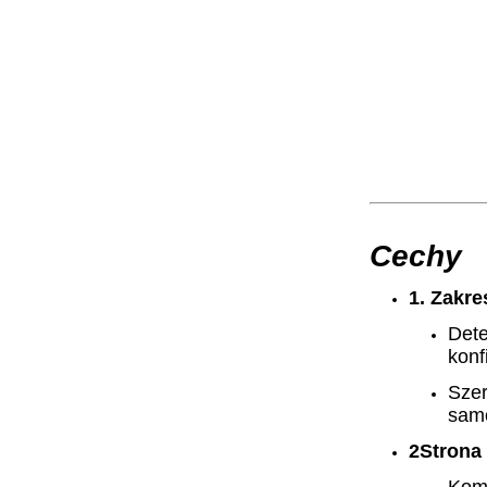
Cechy
1. Zakr
Dete
konf
Szer
samo
2Strona