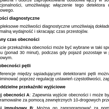
paktna i dobrze zaprojektowana obudowa łączy w so
kcjonalności, umożliwiając włączenie tego detektor
gowego.
ności diagnostyczne
leksowe możliwości diagnostyczne umożliwiają dokładną
malną wydajność i skracając czas przestojów.
any czas obecności
cie przekaźnika obecności może być wybrane w taki sp
u (ponad 30 minut), podczas gdy pojazd pozostaje w 
gowym.
obecności pętli
rferencje między sąsiadującymi detektorami pętli moż
iminować poprzez regulację ustawień częstotliwości, z
ddzielne przekaźniki wyjściowe
ej obecności A
: Zapewnia wyjście obecności i może być
ramowalne za pomocą zewnętrznych 10-drogowych prze
aj impulsowy B
: Można go zaprogramować za pomo