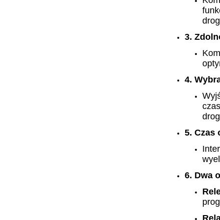
Kom
fun
dro
3. Zdol
Komp
opty
4. Wybr
Wyjś
czas
dro
5. Czas 
Inte
wyel
6. Dwa o
Rel
prog
Rel