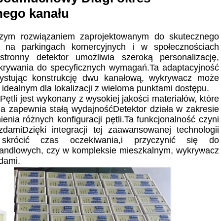
nego kanału
ejszym rozwiązaniem zaprojektowanym do skutecznego
 na parkingach komercyjnych i w społecznościach
tronny detektor umożliwia szeroką personalizację,
ykrywania do specyficznych wymagań.Ta adaptacyjność
ystując konstrukcję dwu kanałową, wykrywacz może
idealnym dla lokalizacji z wieloma punktami dostępu.
li jest wykonany z wysokiej jakości materiałów, które
a zapewnia stałą wydajnośćDetektor działa w zakresie
enia różnych konfiguracji pętli.Ta funkcjonalność czyni
amiDzięki integracji tej zaawansowanej technologii
skrócić czas oczekiwania,i przyczynić się do
 handlowych, czy w kompleksie mieszkalnym, wykrywacz
dami.