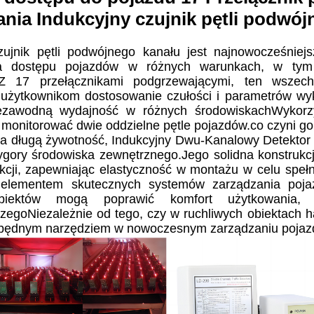
nia Indukcyjny czujnik pętli podwój
czujnik pętli podwójnego kanału jest najnowocześni
ia dostępu pojazdów w różnych warunkach, w tym
.Z 17 przełącznikami podgrzewającymi, ten wszechs
 użytkownikom dostosowanie czułości i parametrów w
ezawodną wydajność w różnych środowiskachWykorz
monitorować dwie oddzielne pętle pojazdów.co czyni go 
 długą żywotność, Indukcyjny Dwu-Kanalowy Detektor Pęt
ygory środowiska zewnętrznego.Jego solidna konstrukcj
kcji, zapewniając elastyczność w montażu w celu spełni
 elementem skutecznych systemów zarządzania pojazd
biektów mogą poprawić komfort użytkowania, 
szegoNiezależnie od tego, czy w ruchliwych obiektach
iezbędnym narzędziem w nowoczesnym zarządzaniu pojaz