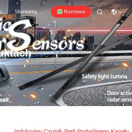
Skontaktuj Się Z Nami
Rozmowa
Wydarzenia
uktach
Indukcyjny Czujnik Pętli Podwójnego Kanału