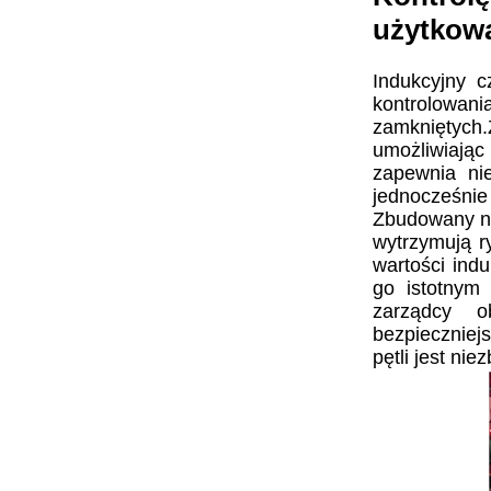
użytkowa
Indukcyjny 
kontrolowan
zamkniętych
umożliwiając
zapewnia ni
jednocześnie 
Zbudowany na
wytrzymują r
wartości indu
go istotnym
zarządcy o
bezpieczniej
pętli jest n