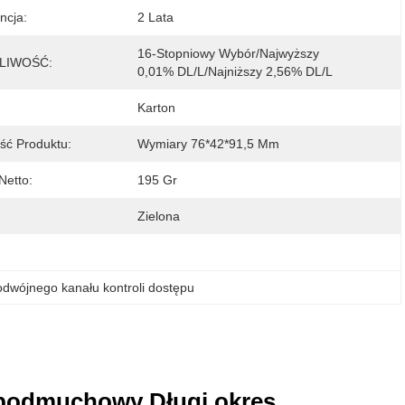
ncja:
2 Lata
16-Stopniowy Wybór/Najwyższy 
LIWOŚĆ:
0,01% DL/L/Najniższy 2,56% DL/L
:
Karton
ść Produktu:
Wymiary 76*42*91,5 Mm
Netto:
195 Gr
Zielona
podwójnego kanału kontroli dostępu
k podmuchowy Długi okres