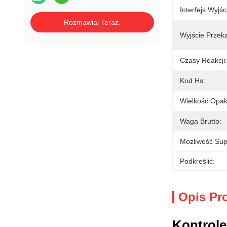
Interfejs Wyjśc
Rozmawiaj Teraz.
Wyjście Przek
Czasy Reakcji:
Kod Hs:
Wielkość Opak
Waga Brutto:
Możliwość Sup
Podkreślić:
Opis Pr
Kontrolę