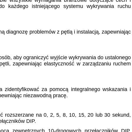
bie wszystkie wymagania branżowe dotyczące cech i
a do każdego istniejącego systemu wykrywania ruchu
 diagnozę problemów z pętlą i instalacją, zapewniając
osób, aby ograniczyć wyjście wykrywania do ustalonego
pętli, zapewniając elastyczność w zarządzaniu ruchem
na zidentyfikować za pomocą integralnego wskazania i
apewniając niezawodną pracę.
 rozszerzane na 0, 2, 5, 8, 10, 15, 20 lub 30 sekund,
łączników DIP.
cą zewnętrznych 10-drogowych przełączników DIP,