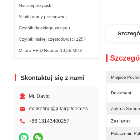
Naciśnij przycisk
Silnik bramy przesuwnej
Czytnik dalekiego zasięgu
Szczegó
Czytnik niskiej częstotliwości 125K
Mifare RFID Reader 13,56 MHZ
Szczegó
Skontaktuj się z nami
Miejsce Pocho
Dokument:
Mr. David
marketing@jutaigateaccess.com
Zakres Samoo
+86 13143400257
Zasilanie:
Połączenie Pętl