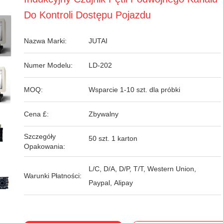
Do Kontroli Dostępu Pojazdu
Nazwa Marki:
JUTAI
Numer Modelu:
LD-202
MOQ:
Wsparcie 1-10 szt. dla próbki
Cena £:
Zbywalny
Szczegóły
50 szt. 1 karton
Opakowania:
L/C, D/A, D/P, T/T, Western Union,
Warunki Płatności:
Paypal, Alipay