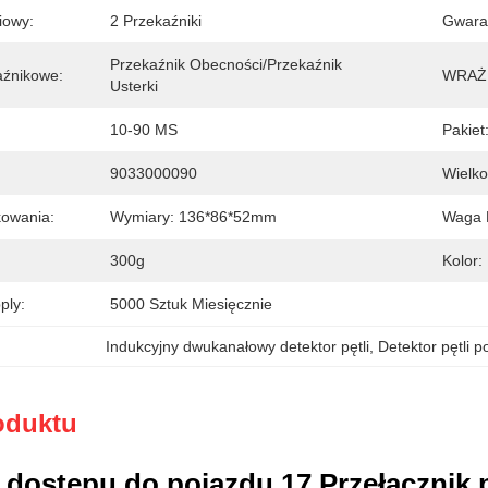
iowy:
2 Przekaźniki
Gwara
Przekaźnik Obecności/przekaźnik 
aźnikowe:
WRAŻ
Usterki
10-90 MS
Pakiet
9033000090
Wielko
owania:
Wymiary: 136*86*52mm
Waga 
300g
Kolor:
ply:
5000 Sztuk Miesięcznie
Indukcyjny dwukanałowy detektor pętli
, 
Detektor pętli 
oduktu
 dostępu do pojazdu 17 Przełączni