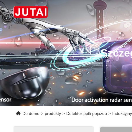
Szcze
Do domu
>
produkty
>
Detektor pętli pojazdu
>
Indukcyjny