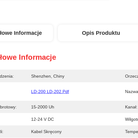
łowe Informacje
Opis Produktu
łowe Informacje
dzenia:
Shenzhen, Chiny
Orzecz
LD-200 LD-202.pdf
Nazwa
brotowy:
15-2000 Uh
Kanał:
12-24 V DC
Wilgot
i:
Kabel Skręcony
Temper