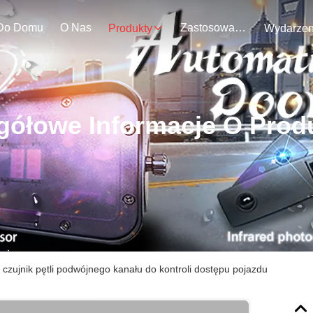
Do Domu
O Nas
Zastosowanie
Produkty
gółowe Informacje O Prod
 czujnik pętli podwójnego kanału do kontroli dostępu pojazdu