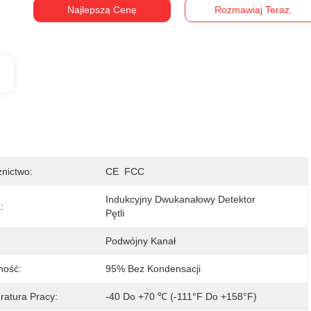
Najlepszą Cenę
Rozmawiaj Teraz.
nictwo:
CE  FCC
Indukcyjny Dwukanałowy Detektor 
:
Pętli
Podwójny Kanał
ność:
95% Bez Kondensacji
atura Pracy:
-40 Do +70 ℃ (-111°F Do +158°F)