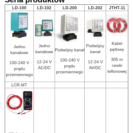
LD-100
LD-102
LD-200
LD-202
JTHT-11
Kabel
Jedno
Podwójny
Jedno
pętlowy
Podwójny kanał
kanałowe
kanał
kanałowe
305 m
100-240 V
12-24 V
12-24 V
100-240 V
cewki
prądu
AC/DC
AV/DC
prądu
teflonowej
przemiennego
przemiennego
LCR-MT