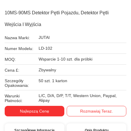
10MS-90MS Detektor Pętli Pojazdu, Detektor Pętli
Wejścia I Wyjścia
JUTAI
Nazwa Marki:
LD-102
Numer Modelu:
Wsparcie 1-10 szt. dla próbki
MOQ:
Zbywalny
Cena £:
Szczegóły
50 szt. 1 karton
Opakowania:
L/C, D/A, D/P, T/T, Western Union, Paypal,
Warunki
Alipay
Płatności:
Najlepszą Cenę
Rozmawiaj Teraz.
Szczegółowe Informacje
Opis Produktu