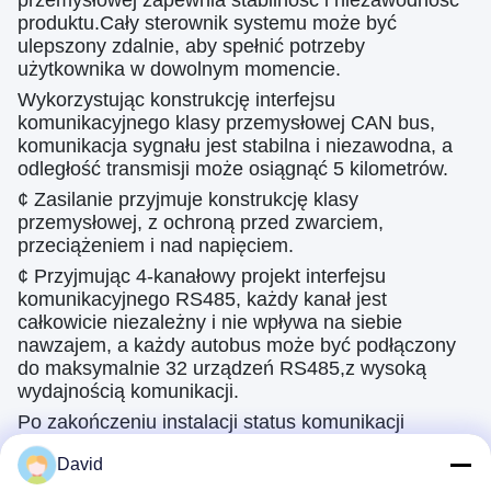
przemysłowej zapewnia stabilność i niezawodność
produktu.Cały sterownik systemu może być
ulepszony zdalnie, aby spełnić potrzeby
użytkownika w dowolnym momencie.
Wykorzystując konstrukcję interfejsu
komunikacyjnego klasy przemysłowej CAN bus,
komunikacja sygnału jest stabilna i niezawodna, a
odległość transmisji może osiągnąć 5 kilometrów.
¢ Zasilanie przyjmuje konstrukcję klasy
przemysłowej, z ochroną przed zwarciem,
przeciążeniem i nad napięciem.
¢ Przyjmując 4-kanałowy projekt interfejsu
komunikacyjnego RS485, każdy kanał jest
całkowicie niezależny i nie wpływa na siebie
nawzajem, a każdy autobus może być podłączony
do maksymalnie 32 urządzeń RS485,z wysoką
wydajnością komunikacji.
Po zakończeniu instalacji status komunikacji
urządzenia RS485 można wykryć jednym
David
przyciskiem,i status połączenia autobusowego