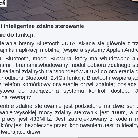
i inteligentne zdalne sterowanie
e do funkcji:
erania bramy Bluetooth JUTAl składa się głównie z tr
jnika i aplikacji mobilnej (wspiera systemy Apple i Andro
ru Bluetooth, model BR24R4, który ma wbudowane 4-
wiami i bramami.wbudowany moduł odbioru zdalnego s
i seriami zdalnych transponderów JUTAl do otwierania 
ł odbioru Bluetooth 2,4G,i funkcja Bluetooth wspierają
y telefon komórkowy otwieranie drzwi zdalnie; posiad
nzytowa do podłączenia systemu kontroli dostępu 
 na zewnątrz.
gentne zdalne sterowanie jest podzielone na dwie seri
wanie.Wysokiej mocy zdalny sterownik jest 100m, a o
ć pracy jest 433MHz. Jest zaprojektowany z kodem rol
, który jest bezpieczny przed kopiowaniem,Jest to idea
twierające drzwi