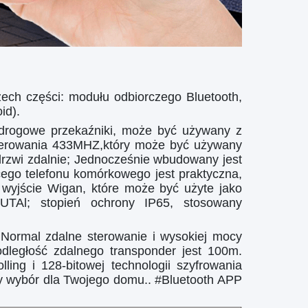
zech części: modułu odbiorczego Bluetooth,
id).
drogowe przekaźniki, może być używany z
terowania 433MHZ,który może być używany
drzwi zdalnie; Jednocześnie wbudowany jest
cego telefonu komórkowego jest praktyczna,
a wyjście Wigan, które może być użyte jako
JUTAl; stopień ochrony IP65, stosowany
i,Normal zdalne sterowanie i wysokiej mocy
dległość zdalnego transponder jest 100m.
ling i 128-bitowej technologii szyfrowania
lny wybór dla Twojego domu.. #Bluetooth APP