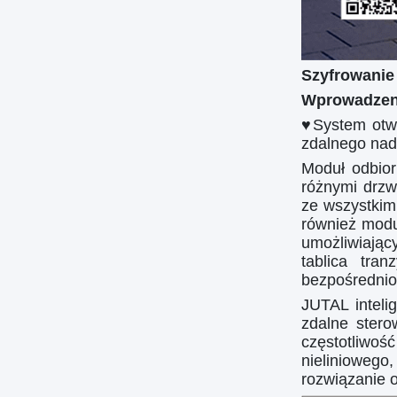
Szyfrowanie 
Wprowadzeni
♥
System otwi
zdalnego nada
Moduł odbio
różnymi drz
ze wszystkim
również modu
umożliwiając
tablica tra
bezpośrednio
JUTAL inteli
zdalne stero
częstotliwoś
nieliniowego
rozwiązanie o