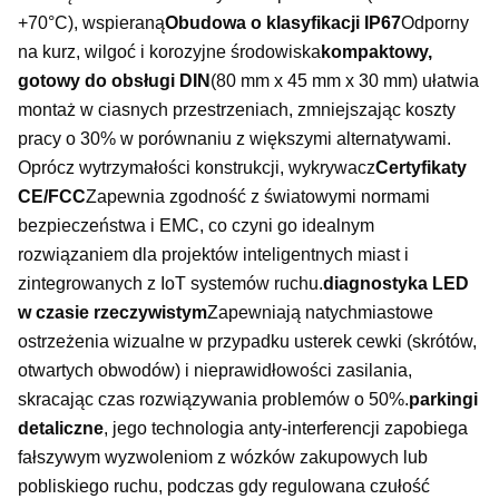
+70°C), wspieraną
Obudowa o klasyfikacji IP67
Odporny
na kurz, wilgoć i korozyjne środowiska
kompaktowy,
gotowy do obsługi DIN
(80 mm x 45 mm x 30 mm) ułatwia
montaż w ciasnych przestrzeniach, zmniejszając koszty
pracy o 30% w porównaniu z większymi alternatywami.
Oprócz wytrzymałości konstrukcji, wykrywacz
Certyfikaty
CE/FCC
Zapewnia zgodność z światowymi normami
bezpieczeństwa i EMC, co czyni go idealnym
rozwiązaniem dla projektów inteligentnych miast i
zintegrowanych z IoT systemów ruchu.
diagnostyka LED
w czasie rzeczywistym
Zapewniają natychmiastowe
ostrzeżenia wizualne w przypadku usterek cewki (skrótów,
otwartych obwodów) i nieprawidłowości zasilania,
skracając czas rozwiązywania problemów o 50%.
parkingi
detaliczne
, jego technologia anty-interferencji zapobiega
fałszywym wyzwoleniom z wózków zakupowych lub
pobliskiego ruchu, podczas gdy regulowana czułość