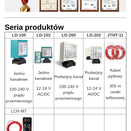
Seria produktów
LD-100
LD-102
LD-200
LD-202
JTHT-11
Kabel
Jedno
Podwójny
Jedno
pętlowy
Podwójny kanał
kanałowe
kanał
kanałowe
305 m
100-240 V
12-24 V
12-24 V
100-240 V
cewki
prądu
AC/DC
AV/DC
prądu
teflonowej
przemiennego
przemiennego
LCR-MT