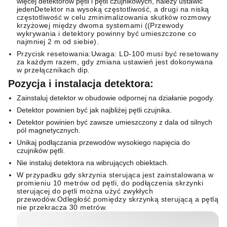
więcej detektorów pętli i pętli czujnikowych, należy ustawić
jeden
Detektor na wysoką częstotliwość, a drugi na niską
częstotliwość w celu zminimalizowania skutków rozmowy
krzyżowej między dwoma systemami ((Przewody
wykrywania i detektory powinny być umieszczone co
najmniej 2 m od siebie).
Przycisk resetowania:Uwaga: LD-100 musi być resetowany
za każdym razem, gdy zmiana ustawień jest dokonywana
w przełącznikach dip.
Pozycja i instalacja detektora
:
Zainstaluj detektor w obudowie odpornej na działanie pogody.
Detektor powinien być jak najbliżej pętli czujnika.
Detektor powinien być zawsze umieszczony z dala od silnych
pól magnetycznych.
Unikaj podłączania przewodów wysokiego napięcia do
czujników pętli.
Nie instaluj detektora na wibrujących obiektach.
W przypadku gdy skrzynia sterująca jest zainstalowana w
promieniu 10 metrów od pętli, do podłączenia skrzynki
sterującej do pętli można użyć zwykłych
przewodów.Odległość pomiędzy skrzynką sterującą a pętlą
nie przekracza 30 metrów.