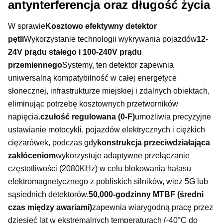
antynterferencja oraz długość życia
W sprawie
Kosztowo efektywny detektor
pętli
Wykorzystanie technologii wykrywania pojazdów
12-
24V prądu stałego i 100-240V prądu
przemiennego
Systemy, ten detektor zapewnia
uniwersalną kompatybilność w całej energetyce
słonecznej, infrastrukturze miejskiej i zdalnych obiektach,
eliminując potrzebę kosztownych przetworników
napięcia.
czułość regulowana (0-F)
umożliwia precyzyjne
ustawianie motocykli, pojazdów elektrycznych i ciężkich
ciężarówek, podczas gdy
konstrukcja przeciwdziałająca
zakłóceniom
wykorzystuje adaptywne przełączanie
częstotliwości (2080KHz) w celu blokowania hałasu
elektromagnetycznego z pobliskich silników, wież 5G lub
sąsiednich detektorów.
50,000-godzinny MTBF (średni
czas między awariami)
zapewnia wiarygodną pracę przez
dziesięć lat w ekstremalnych temperaturach (-40°C do