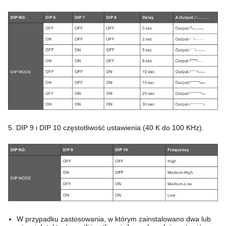
5. DIP 9 i DIP 10 częstotliwość ustawienia (40 K do 100 KHz).
W przypadku zastosowania, w którym zainstalowano dwa lub