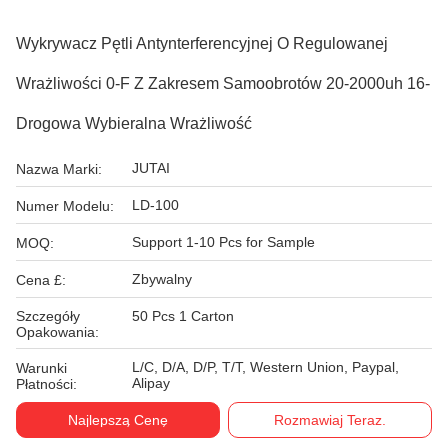
Wykrywacz Pętli Antynterferencyjnej O Regulowanej
Wrażliwości 0-F Z Zakresem Samoobrotów 20-2000uh 16-
Drogowa Wybieralna Wrażliwość
JUTAI
Nazwa Marki:
LD-100
Numer Modelu:
Support 1-10 Pcs for Sample
MOQ:
Zbywalny
Cena £:
Szczegóły
50 Pcs 1 Carton
Opakowania:
L/C, D/A, D/P, T/T, Western Union, Paypal,
Warunki
Alipay
Płatności:
Najlepszą Cenę
Rozmawiaj Teraz.