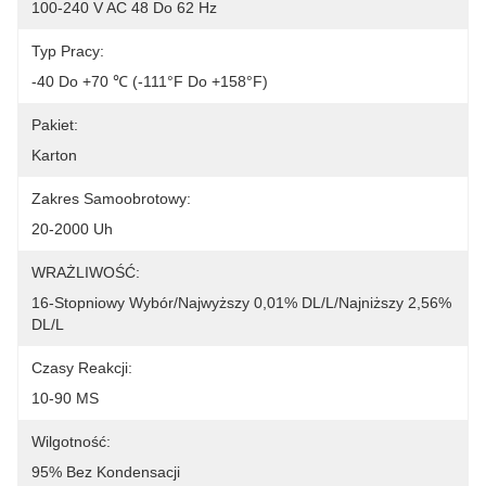
100-240 V AC 48 Do 62 Hz
Typ Pracy:
-40 Do +70 ℃ (-111°F Do +158°F)
Pakiet:
Karton
Zakres Samoobrotowy:
20-2000 Uh
WRAŻLIWOŚĆ:
16-Stopniowy Wybór/Najwyższy 0,01% DL/L/Najniższy 2,56% 
DL/L
Czasy Reakcji:
10-90 MS
Wilgotność:
95% Bez Kondensacji